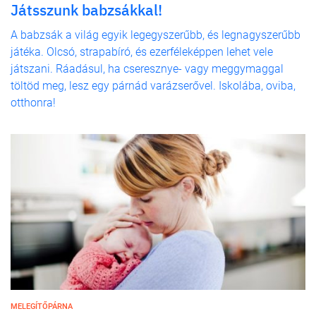
Játsszunk babzsákkal!
A babzsák a világ egyik legegyszerűbb, és legnagyszerűbb
játéka. Olcsó, strapabíró, és ezerféleképpen lehet vele
játszani. Ráadásul, ha cseresznye- vagy meggymaggal
töltöd meg, lesz egy párnád varázserővel. Iskolába, oviba,
otthonra!
MELEGÍTŐPÁRNA