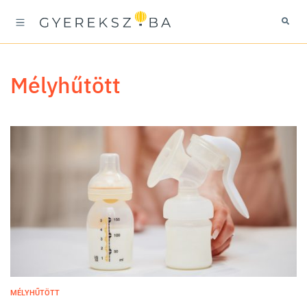
mélyhűtött
MÉLYHŰTÖTT