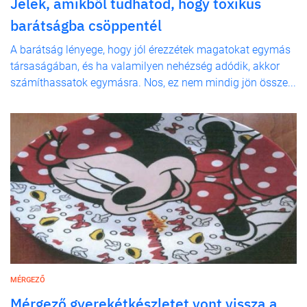
Jelek, amikből tudhatod, hogy toxikus
barátságba csöppentél
A barátság lényege, hogy jól érezzétek magatokat egymás
társaságában, és ha valamilyen nehézség adódik, akkor
számíthassatok egymásra. Nos, ez nem mindig jön össze...
MÉRGEZŐ
Mérgező gyerekétkészletet vont vissza a