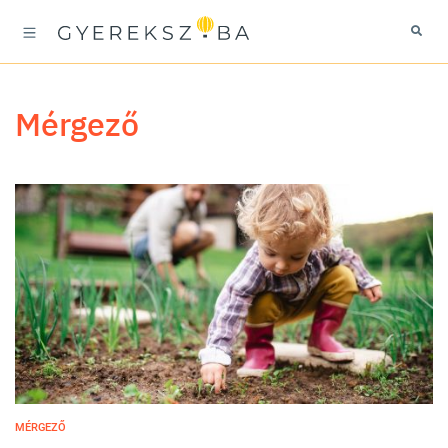
mérgező
MÉRGEZŐ