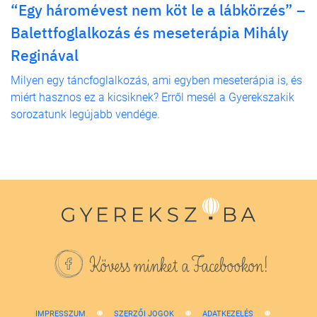
“Egy háromévest nem köt le a lábkörzés” –
Balettfoglalkozás és meseterápia Mihály
Reginával
Milyen egy táncfoglalkozás, ami egyben meseterápia is, és
miért hasznos ez a kicsiknek? Erről mesél a Gyerekszakik
sorozatunk legújabb vendége.
Kövess minket a Facebookon!
IMPRESSZUM
SZERZŐI JOGOK
ADATKEZELÉS