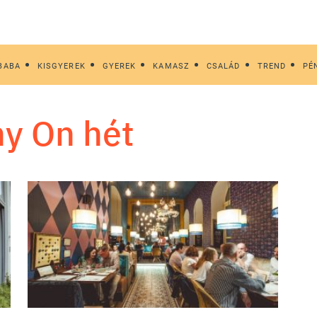
BABA
KISGYEREK
GYEREK
KAMASZ
CSALÁD
TREND
PÉ
ny On hét