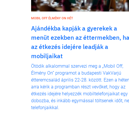
MOBIL OFF ÉLMÉNY ON HÉT
Ajándékba kapják a gyerekek a
menüt ezekben az éttermekben, h
az étkezés idejére leadják a
mobiljaikat
Ötödik alkalommal szervezi meg a „Mobil Off,
Élmény On” programot a budapesti VakVarjú
étteremcsalád április 22-28. között. Ezen a héte
arra kérik a programban részt vevőket, hogy az
étkezés idejére helyezzék mobiltelefonjaikat egy
dobozba, és inkább egymással töltsenek időt, ne
telefonjaikkal.