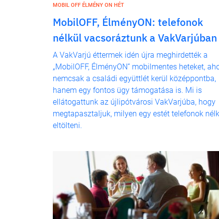
MOBIL OFF ÉLMÉNY ON HÉT
MobilOFF, ÉlményON: telefonok
nélkül vacsoráztunk a VakVarjúban
A VakVarjú éttermek idén újra meghirdették a
„MobilOFF, ÉlményON” mobilmentes heteket, aho
nemcsak a családi együttlét kerül középpontba,
hanem egy fontos ügy támogatása is. Mi is
ellátogattunk az újlipótvárosi VakVarjúba, hogy
megtapasztaljuk, milyen egy estét telefonok nélk
eltölteni.