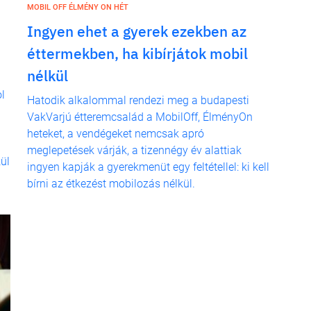
MOBIL OFF ÉLMÉNY ON HÉT
Ingyen ehet a gyerek ezekben az
éttermekben, ha kibírjátok mobil
nélkül
l
Hatodik alkalommal rendezi meg a budapesti
VakVarjú étteremcsalád a MobilOff, ÉlményOn
heteket, a vendégeket nemcsak apró
meglepetések várják, a tizennégy év alattiak
ül
ingyen kapják a gyerekmenüt egy feltétellel: ki kell
bírni az étkezést mobilozás nélkül.