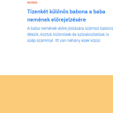
MONDA
Tizenkét különös babona a baba
nemének előrejelzésére
A baba nemének előre jóslására számos babon
létezik, köztük különösek és szórakoztatóak is
szép számmal. Itt van néhány ezek közül.