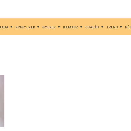
BABA
KISGYEREK
GYEREK
KAMASZ
CSALÁD
TREND
PÉ