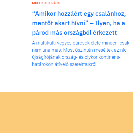
MULTIKULTURÁLIS
“Amikor hozzáért egy csalánhoz,
mentőt akart hívni” – Ilyen, ha a
párod más országból érkezett
A multikulti vegyes párosok élete minden, csak
nem unalmas. Most őszintén meséltek az nlc
újságírójának ország- és olykor kontinens-
határokon átívelő szerelmükről.