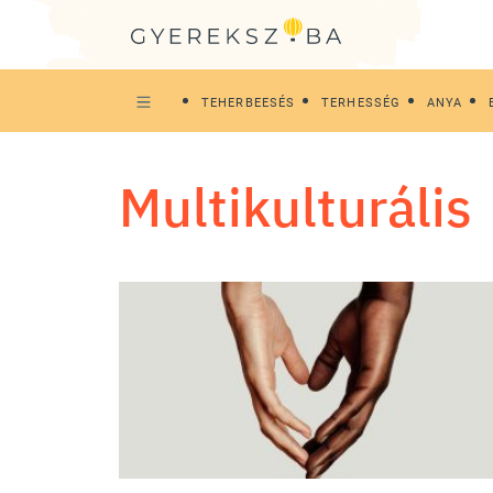
TEHERBEESÉS
TERHESSÉG
ANYA
multikulturális