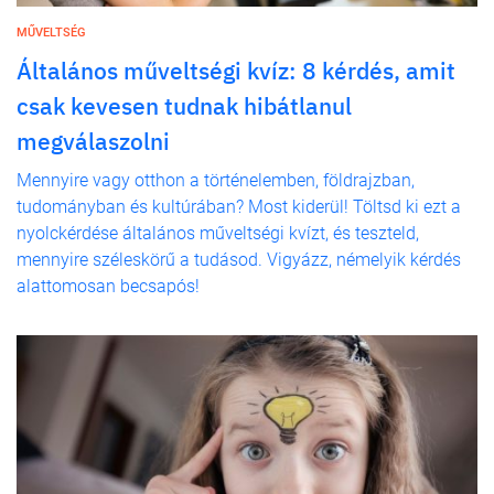
MŰVELTSÉG
Általános műveltségi kvíz: 8 kérdés, amit
csak kevesen tudnak hibátlanul
megválaszolni
Mennyire vagy otthon a történelemben, földrajzban,
tudományban és kultúrában? Most kiderül! Töltsd ki ezt a
nyolckérdése általános műveltségi kvízt, és teszteld,
mennyire széleskörű a tudásod. Vigyázz, némelyik kérdés
alattomosan becsapós!