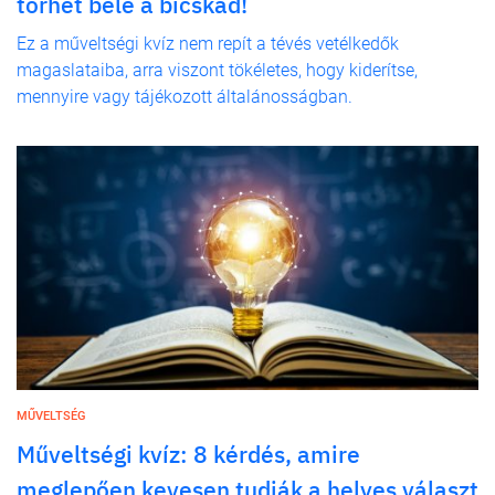
törhet bele a bicskád!
Ez a műveltségi kvíz nem repít a tévés vetélkedők
magaslataiba, arra viszont tökéletes, hogy kiderítse,
mennyire vagy tájékozott általánosságban.
MŰVELTSÉG
Műveltségi kvíz: 8 kérdés, amire
meglepően kevesen tudják a helyes választ