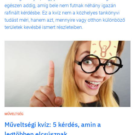
egészen addig, amíg bele nem futnak néhány igazán
rafinált kérdésbe. Ez a kvíz nem a közhelyes tankönyvi
tudást méri, hanem azt, mennyire vagy otthon különböző
területek kevésbé ismert részleteiben.
MŰVELTSÉG
Műveltségi kvíz: 5 kérdés, amin a
legtöbben elcsúsznak