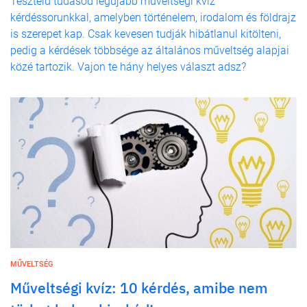
Teszteld tudásod legújabb műveltségi kvíz
kérdéssorunkkal, amelyben történelem, irodalom és földrajz
is szerepet kap. Csak kevesen tudják hibátlanul kitölteni,
pedig a kérdések többsége az általános műveltség alapjai
közé tartozik. Vajon te hány helyes választ adsz?
MŰVELTSÉG
Műveltségi kvíz: 10 kérdés, amibe nem