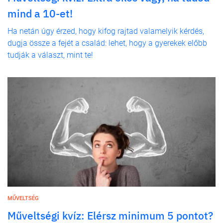
mind a 10-et!
Ha netán úgy érzed, hogy kifog rajtad valamelyik kérdés,
dugja össze a fejét a család: lehet, hogy a gyerekek előbb
tudják a választ, mint te!
MŰVELTSÉG
Műveltségi kvíz: Elérsz minimum 5 pontot?