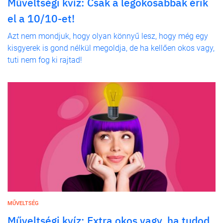
Műveltségi kvíz: Csak a legokosabbak érik
el a 10/10-et!
Azt nem mondjuk, hogy olyan könnyű lesz, hogy még egy
kisgyerek is gond nélkül megoldja, de ha kellően okos vagy,
tuti nem fog ki rajtad!
MŰVELTSÉG
Műveltségi kvíz: Extra okos vagy, ha tudod