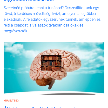
Szeretnéd próbára tenni a tudásod? Összeállítottunk egy
rövid, 5 kérdéses műveltségi kvízt, amelyen a legtöbben
elakadnak. A feladatok egyszerűnek tűnnek, ám éppen ez
rejti a csapdát: a válaszok gyakran csalókák és
megtévesztők.
MŰVELTSÉG