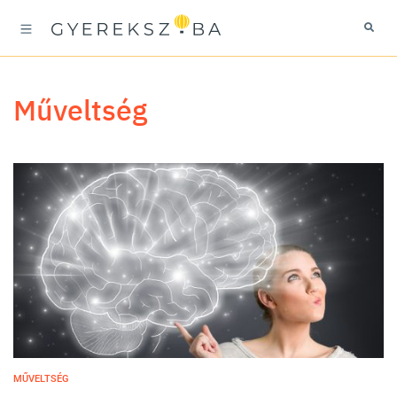
műveltség
MŰVELTSÉG