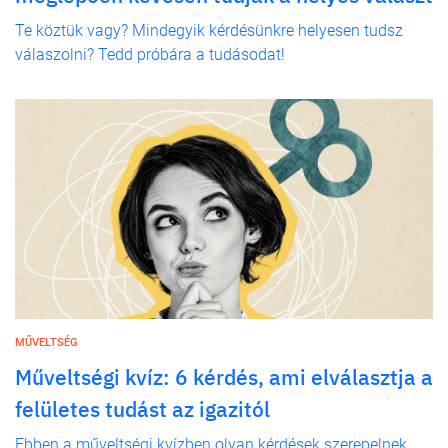
Te köztük vagy? Mindegyik kérdésünkre helyesen tudsz
válaszolni? Tedd próbára a tudásodat!
MŰVELTSÉG
Műveltségi kvíz: 6 kérdés, ami elválasztja a
felületes tudást az igazitól
Ebben a műveltségi kvízben olyan kérdések szerepelnek,