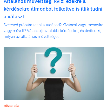
Általános műveltségi kvíz: ezekre a
kérdésekre álmodból felkeltve is illik tudni
a választ
Szereted próbára tenni a tudásod? Kíváncsi vagy, mennyire
vagy művelt? Válaszolj az alábbi kérdésekre, és derítsd ki,
milyen az általános műveltséged!
MŰVELTSÉG