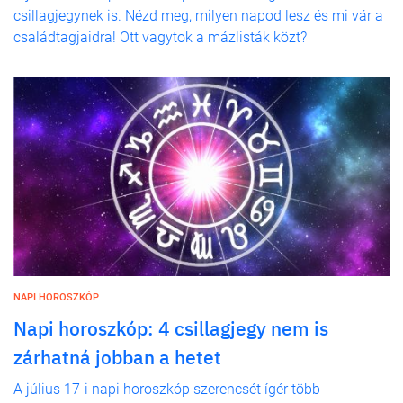
csillagjegynek is. Nézd meg, milyen napod lesz és mi vár a
családtagjaidra! Ott vagytok a mázlisták közt?
NAPI HOROSZKÓP
Napi horoszkóp: 4 csillagjegy nem is
zárhatná jobban a hetet
A július 17-i napi horoszkóp szerencsét ígér több