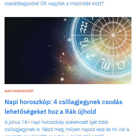
családtagjaidra! Ott vagytok a mázlisták közt?
NAPI HOROSZKÓP
Napi horoszkóp: 4 csillagjegynek csodás
lehetőségeket hoz a Rák újhold
A július 14-i napi horoszkóp szerencsét ígér több
csillagjegynek is. Nézd meg, milyen napod lesz és mi vár a