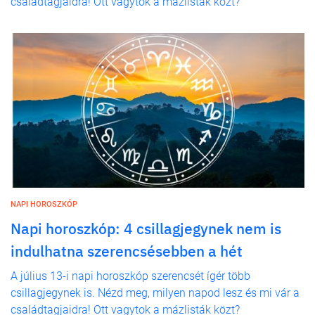
családtagjaidra! Ott vagytok a mázlisták közt?
NAPI HOROSZKÓP
Napi horoszkóp: 4 csillagjegynek nem is
indulhatna szerencsésebben a hét
A július 13-i napi horoszkóp szerencsét ígér több
csillagjegynek is. Nézd meg, milyen napod lesz és mi vár a
családtagjaidra! Ott vagytok a mázlisták közt?