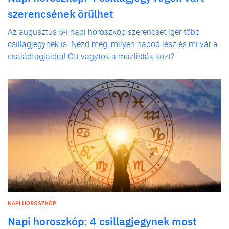
szerencsének örülhet
Az augusztus 5-i napi horoszkóp szerencsét ígér több
csillagjegynek is. Nézd meg, milyen napod lesz és mi vár a
családtagjaidra! Ott vagytok a mázlisták közt?
NAPI HOROSZKÓP
Napi horoszkóp: 4 csillagjegynek most