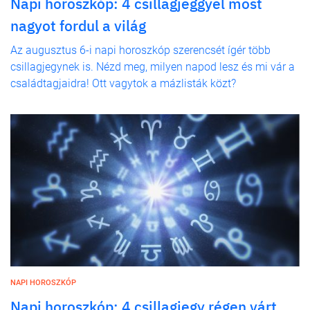
Napi horoszkóp: 4 csillagjeggyel most
nagyot fordul a világ
Az augusztus 6-i napi horoszkóp szerencsét ígér több
csillagjegynek is. Nézd meg, milyen napod lesz és mi vár a
családtagjaidra! Ott vagytok a mázlisták közt?
NAPI HOROSZKÓP
Napi horoszkóp: 4 csillagjegy régen várt