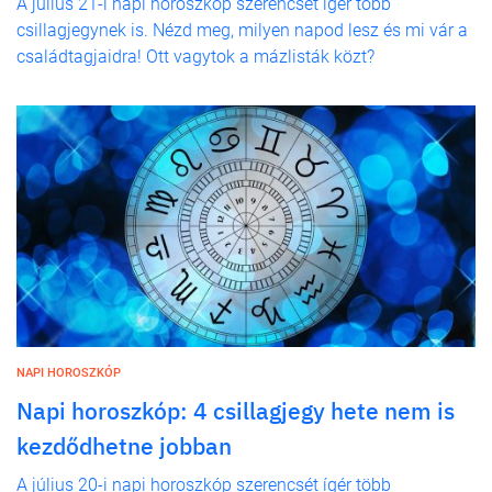
A július 21-i napi horoszkóp szerencsét ígér több
csillagjegynek is. Nézd meg, milyen napod lesz és mi vár a
családtagjaidra! Ott vagytok a mázlisták közt?
NAPI HOROSZKÓP
Napi horoszkóp: 4 csillagjegy hete nem is
kezdődhetne jobban
A július 20-i napi horoszkóp szerencsét ígér több