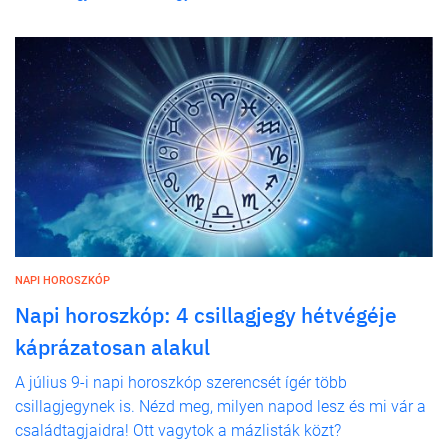
NAPI HOROSZKÓP
Napi horoszkóp: 4 csillagjegy hétvégéje
káprázatosan alakul
A július 9-i napi horoszkóp szerencsét ígér több
csillagjegynek is. Nézd meg, milyen napod lesz és mi vár a
családtagjaidra! Ott vagytok a mázlisták közt?