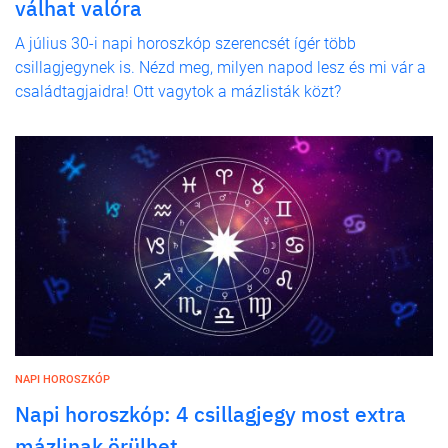
válhat valóra
A július 30-i napi horoszkóp szerencsét ígér több
csillagjegynek is. Nézd meg, milyen napod lesz és mi vár a
családtagjaidra! Ott vagytok a mázlisták közt?
NAPI HOROSZKÓP
Napi horoszkóp: 4 csillagjegy most extra
mázlinak örülhet