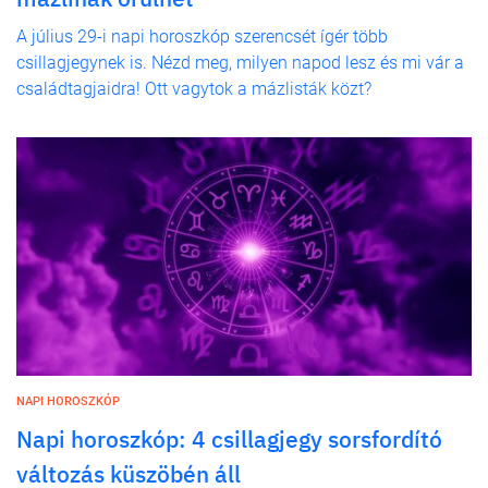
A július 29-i napi horoszkóp szerencsét ígér több
csillagjegynek is. Nézd meg, milyen napod lesz és mi vár a
családtagjaidra! Ott vagytok a mázlisták közt?
NAPI HOROSZKÓP
Napi horoszkóp: 4 csillagjegy sorsfordító
változás küszöbén áll