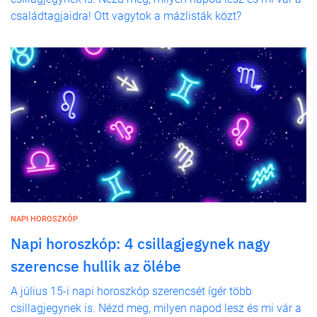
családtagjaidra! Ott vagytok a mázlisták közt?
NAPI HOROSZKÓP
Napi horoszkóp: 4 csillagjegynek nagy
szerencse hullik az ölébe
A július 15-i napi horoszkóp szerencsét ígér több
csillagjegynek is. Nézd meg, milyen napod lesz és mi vár a