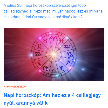
A július 23-i napi horoszkóp szerencsét ígér több
csillagjegynek is. Nézd meg, milyen napod lesz és mi vár a
családtagjaidra! Ott vagytok a mázlisták közt?
NAPI HOROSZKÓP
Napi horoszkóp: Amihez ez a 4 csillagjegy
nyúl, arannyá válik