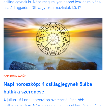
csillagjegynek is. Nézd meg, milyen napod lesz és mi vár a
családtagjaidra! Ott vagytok a mázlisták közt?
NAPI HOROSZKÓP
Napi horoszkóp: 4 csillagjegynek ölébe
hullik a szerencse
A július 16-i napi horoszkóp szerencsét ígér több
csillagjegynek is. Nézd meg, milyen napod lesz és mi vár a