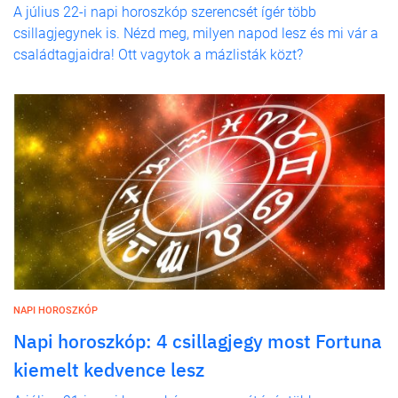
A július 22-i napi horoszkóp szerencsét ígér több
csillagjegynek is. Nézd meg, milyen napod lesz és mi vár a
családtagjaidra! Ott vagytok a mázlisták közt?
NAPI HOROSZKÓP
Napi horoszkóp: 4 csillagjegy most Fortuna
kiemelt kedvence lesz