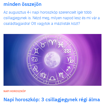
minden összejön
Az augusztus 4-i napi horoszkóp szerencsét ígér több
csillagjegynek is. Nézd meg, milyen napod lesz és mi vár a
családtagjaidra! Ott vagytok a mázlisták közt?
NAPI HOROSZKÓP
Napi horoszkóp: 3 csillagjegynek régi álma