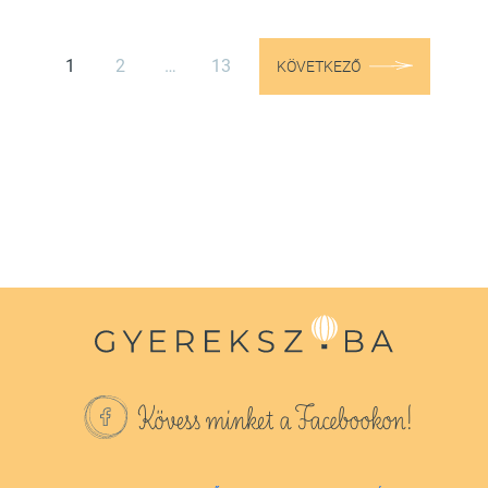
1
2
…
13
KÖVETKEZŐ
Kövess minket a Facebookon!