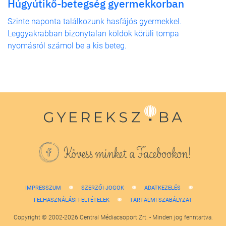
Húgyútikő-betegség gyermekkorban
Szinte naponta találkozunk hasfájós gyermekkel.
Leggyakrabban bizonytalan köldök körüli tompa
nyomásról számol be a kis beteg.
Kövess minket a Facebookon!
IMPRESSZUM
SZERZŐI JOGOK
ADATKEZELÉS
FELHASZNÁLÁSI FELTÉTELEK
TARTALMI SZABÁLYZAT
Copyright © 2002-2026 Central Médiacsoport Zrt. - Minden jog fenntartva.