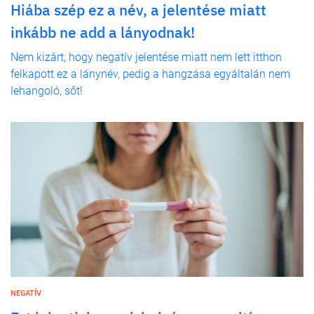
Hiába szép ez a név, a jelentése miatt
inkább ne add a lányodnak!
Nem kizárt, hogy negatív jelentése miatt nem lett itthon
felkapott ez a lánynév, pedig a hangzása egyáltalán nem
lehangoló, sőt!
NEGATÍV