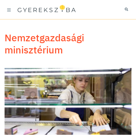
nemzetgazdasági
minisztérium