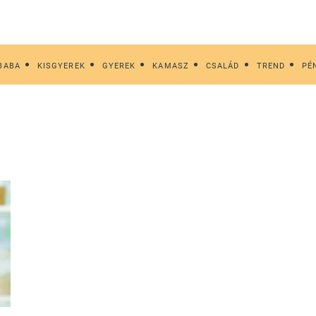
BABA
KISGYEREK
GYEREK
KAMASZ
CSALÁD
TREND
PÉ