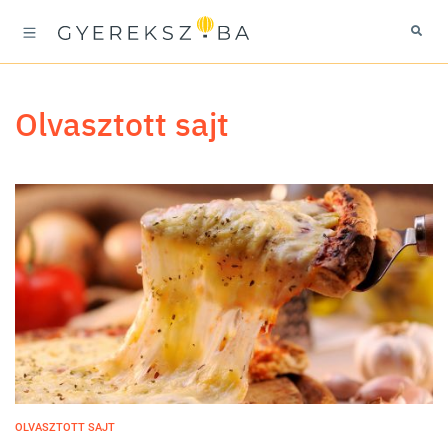
olvasztott sajt
OLVASZTOTT SAJT