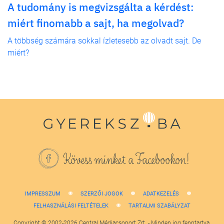
A tudomány is megvizsgálta a kérdést:
miért finomabb a sajt, ha megolvad?
A többség számára sokkal ízletesebb az olvadt sajt. De
miért?
Kövess minket a Facebookon!
IMPRESSZUM
SZERZŐI JOGOK
ADATKEZELÉS
FELHASZNÁLÁSI FELTÉTELEK
TARTALMI SZABÁLYZAT
Copyright © 2002-2026 Central Médiacsoport Zrt. - Minden jog fenntartva.