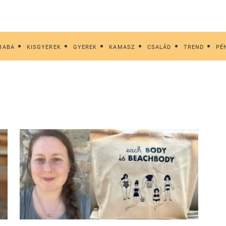
BABA
KISGYEREK
GYEREK
KAMASZ
CSALÁD
TREND
PÉ