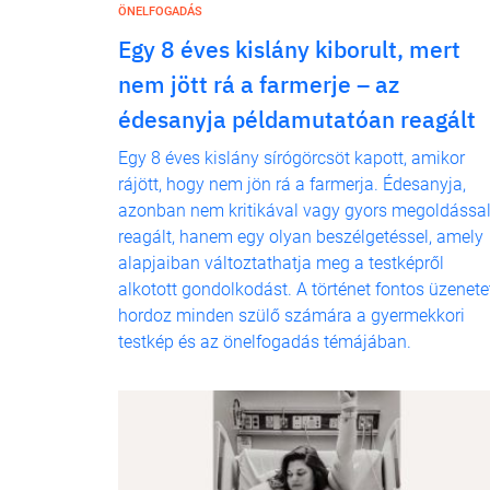
ÖNELFOGADÁS
Egy 8 éves kislány kiborult, mert
nem jött rá a farmerje – az
édesanyja példamutatóan reagált
Egy 8 éves kislány sírógörcsöt kapott, amikor
rájött, hogy nem jön rá a farmerja. Édesanyja,
azonban nem kritikával vagy gyors megoldássa
reagált, hanem egy olyan beszélgetéssel, amely
alapjaiban változtathatja meg a testképről
alkotott gondolkodást. A történet fontos üzenete
hordoz minden szülő számára a gyermekkori
testkép és az önelfogadás témájában.