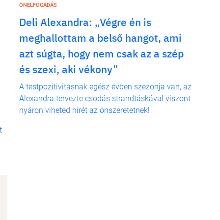
ÖNELFOGADÁS
Deli Alexandra: „Végre én is
meghallottam a belső hangot, ami
azt súgta, hogy nem csak az a szép
és szexi, aki vékony”
A testpozitivitásnak egész évben szezonja van, az
l
Alexandra tervezte csodás strandtáskával viszont
nyáron viheted hírét az önszeretetnek!
t