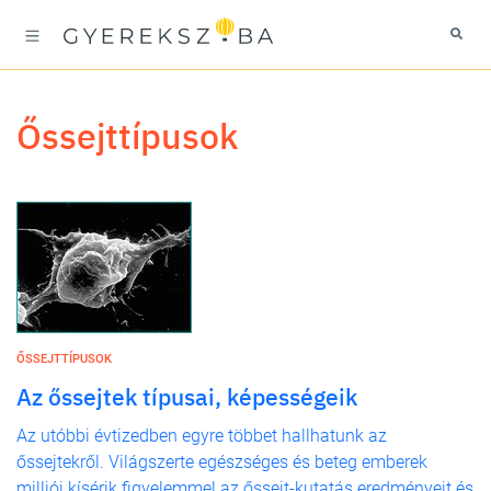
őssejttípusok
ŐSSEJTTÍPUSOK
Az őssejtek típusai, képességeik
Az utóbbi évtizedben egyre többet hallhatunk az
őssejtekről. Világszerte egészséges és beteg emberek
milliói kísérik figyelemmel az őssejt-kutatás eredményeit és