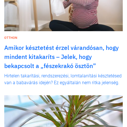
OTTHON
Amikor késztetést érzel várandósan, hogy
mindent kitakaríts – Jelek, hogy
bekapcsolt a „fészekrakó ösztön”
Hirtelen takarítási, rendszerezési, lomtalanítási késztetésed
van a babavárás idején? Ez egyáltalán nem ritka jelenség.