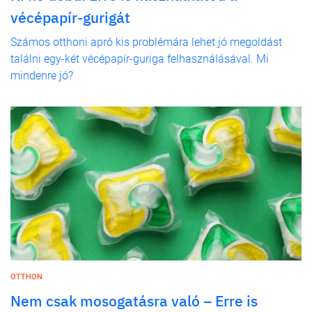
vécépapír-gurigát
Számos otthoni apró kis problémára lehet jó megoldást
találni egy-két vécépapír-guriga felhasználásával. Mi
mindenre jó?
OTTHON
Nem csak mosogatásra való – Erre is