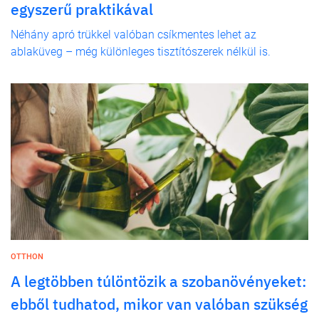
egyszerű praktikával
Néhány apró trükkel valóban csíkmentes lehet az
ablaküveg – még különleges tisztítószerek nélkül is.
OTTHON
A legtöbben túlöntözik a szobanövényeket:
ebből tudhatod, mikor van valóban szükség