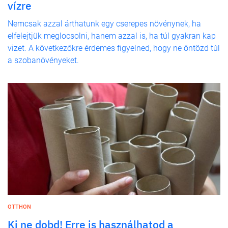
vízre
Nemcsak azzal árthatunk egy cserepes növénynek, ha
elfelejtjük meglocsolni, hanem azzal is, ha túl gyakran kap
vizet. A következőkre érdemes figyelned, hogy ne öntözd túl
a szobanövényeket.
OTTHON
Ki ne dobd! Erre is használhatod a