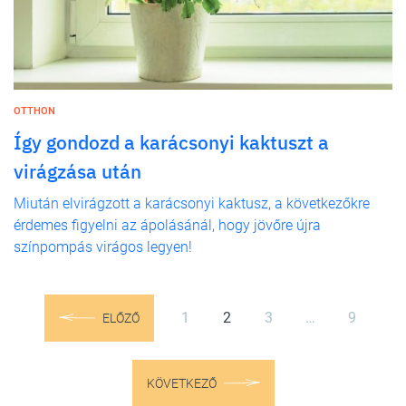
OTTHON
Így gondozd a karácsonyi kaktuszt a
virágzása után
Miután elvirágzott a karácsonyi kaktusz, a következőkre
érdemes figyelni az ápolásánál, hogy jövőre újra
színpompás virágos legyen!
1
2
3
…
9
ELŐZŐ
KÖVETKEZŐ