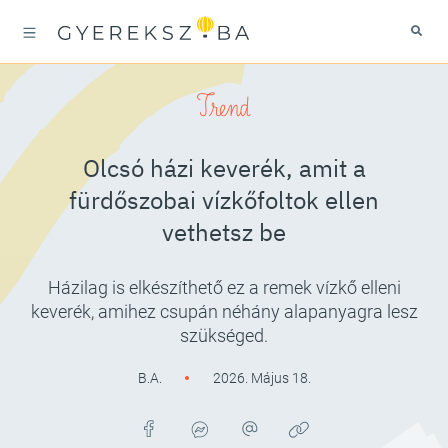
Trend
Olcsó házi keverék, amit a
fürdőszobai vízkőfoltok ellen
vethetsz be
Házilag is elkészíthető ez a remek vízkő elleni
keverék, amihez csupán néhány alapanyagra lesz
szükséged.
B.A.
2026. Május 18.