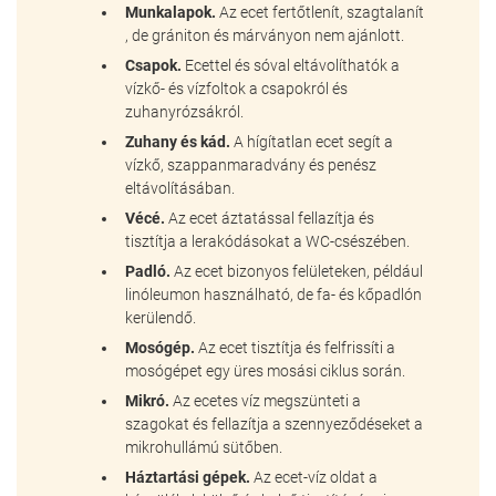
Munkalapok.
Az ecet fertőtlenít, szagtalanít
, de grániton és márványon nem ajánlott.
Csapok.
Ecettel és sóval eltávolíthatók a
vízkő- és vízfoltok a csapokról és
zuhanyrózsákról.
Zuhany és kád.
A hígítatlan ecet segít a
vízkő, szappanmaradvány és penész
eltávolításában.
Vécé.
Az ecet áztatással fellazítja és
tisztítja a lerakódásokat a WC-csészében.
Padló.
Az ecet bizonyos felületeken, például
linóleumon használható, de fa- és kőpadlón
kerülendő.
Mosógép.
Az ecet tisztítja és felfrissíti a
mosógépet egy üres mosási ciklus során.
Mikró.
Az ecetes víz megszünteti a
szagokat és fellazítja a szennyeződéseket a
mikrohullámú sütőben.
Háztartási gépek.
Az ecet-víz oldat a