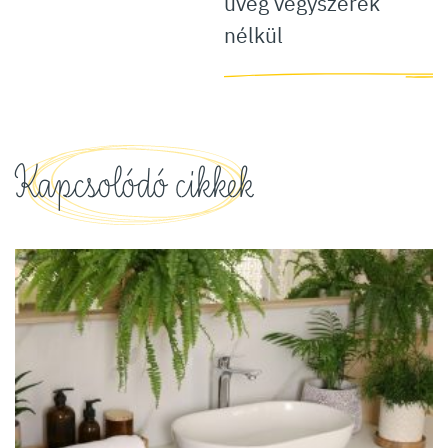
üveg vegyszerek
nélkül
Kapcsolódó cikkek