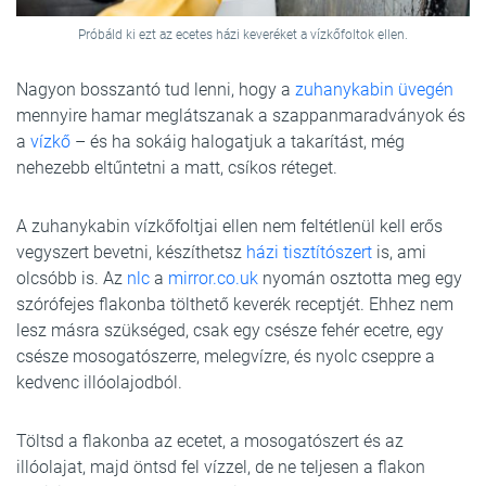
Próbáld ki ezt az ecetes házi keveréket a vízkőfoltok ellen.
Nagyon bosszantó tud lenni, hogy a
zuhanykabin üvegén
mennyire hamar meglátszanak a szappanmaradványok és
a
vízkő
– és ha sokáig halogatjuk a takarítást, még
nehezebb eltűntetni a matt, csíkos réteget.
A zuhanykabin vízkőfoltjai ellen nem feltétlenül kell erős
vegyszert bevetni, készíthetsz
házi tisztítószert
is, ami
olcsóbb is. Az
nlc
a
mirror.co.uk
nyomán osztotta meg egy
szórófejes flakonba tölthető keverék receptjét. Ehhez nem
lesz másra szükséged, csak egy csésze fehér ecetre, egy
csésze mosogatószerre, melegvízre, és nyolc cseppre a
kedvenc illóolajodból.
Töltsd a flakonba az ecetet, a mosogatószert és az
illóolajat, majd öntsd fel vízzel, de ne teljesen a flakon