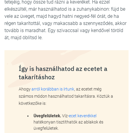
tetejéig, hogy össze tud rázni a keveréket. Ha ezzel
elkészültél, már használhatod is a zuhanykabinon: fújd be
vele az üveget, majd hagyd hatni negyed-fél órát, de ha
régen takarítottál, vagy makacsabb a szennyeződés, akkor
tovább is maradhat. Egy szivaccsal vagy kendővel töröld
át, majd öblítsd le.
Így is használhatod az ecetet a
takarításhoz
Ahogy
arról korábban is írtunk
, az ecetet még
számos módon használhatod takarításra. Köztük a
következőke is:
Üvegfelületek.
Víz-
ecet keverékkel
hatékonyan tisztíthatók az ablakok és
üvegfelületek.