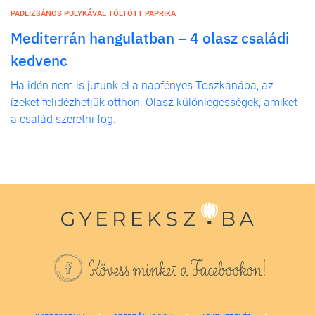
PADLIZSÁNOS PULYKÁVAL TÖLTÖTT PAPRIKA
Mediterrán hangulatban – 4 olasz családi
kedvenc
Ha idén nem is jutunk el a napfényes Toszkánába, az
ízeket felidézhetjük otthon. Olasz különlegességek, amiket
a család szeretni fog.
Kövess minket a Facebookon!