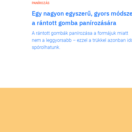
PANÍROZÁS
Egy nagyon egyszerű, gyors módsz
a rántott gomba panírozására
A rántott gombák panírozása a formájuk miatt
nem a leggyorsabb – ezzel a trükkel azonban id
spórolhatunk.