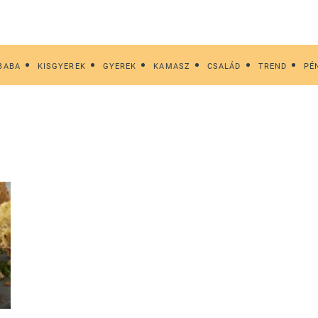
BABA
KISGYEREK
GYEREK
KAMASZ
CSALÁD
TREND
PÉ