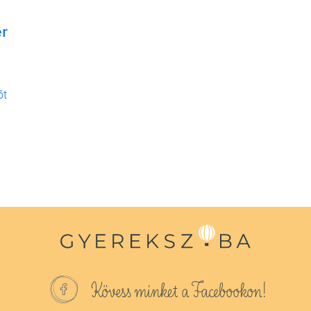
er
őt
Kövess minket a Facebookon!