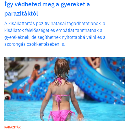
Így védheted meg a gyereket a
parazitáktól
A kisállattartás pozitív hatásai tagadhatatlanok: a
kisállatok felelősséget és empátiát taníthatnak a
gyerekeknek, de segíthetnek nyitottabbá válni és a
szorongás csökkentésében is.
PARAZITÁK