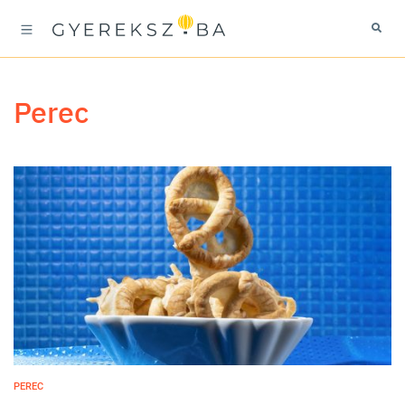
perec
PEREC