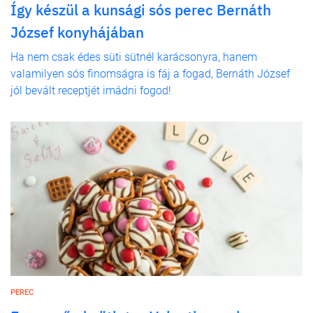
Így készül a kunsági sós perec Bernáth
József konyhájában
Ha nem csak édes süti sütnél karácsonyra, hanem
valamilyen sós finomságra is fáj a fogad, Bernáth József
jól bevált receptjét imádni fogod!
PEREC