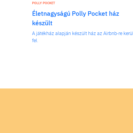
POLLY POCKET
Életnagyságú Polly Pocket ház
készült
A játékház alapján készült ház az Airbnb-re kerü
fel.