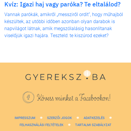
Kvíz: Igazi haj vagy paróka? Te eltalálod?
Vannak parókák, amikről „messziről ordít”, hogy műhajból
készültek, az utóbbi időben azonban olyan darabok is
napvilágot látnak, amik megszólalásig hasonlítanak
viselőjük igazi hajára. Teszteld: te kiszúrod ezeket?
Kövess minket a Facebookon!
IMPRESSZUM
SZERZŐI JOGOK
ADATKEZELÉS
FELHASZNÁLÁSI FELTÉTELEK
TARTALMI SZABÁLYZAT