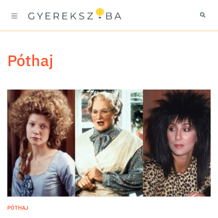
póthaj
PÓTHAJ