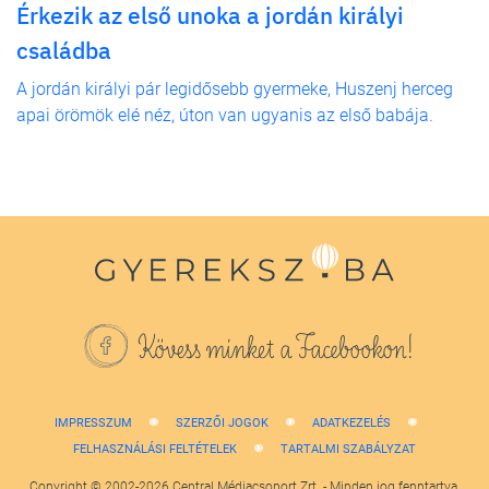
Érkezik az első unoka a jordán királyi
családba
A jordán királyi pár legidősebb gyermeke, Huszenj herceg
apai örömök elé néz, úton van ugyanis az első babája.
Kövess minket a Facebookon!
IMPRESSZUM
SZERZŐI JOGOK
ADATKEZELÉS
FELHASZNÁLÁSI FELTÉTELEK
TARTALMI SZABÁLYZAT
Copyright © 2002-2026 Central Médiacsoport Zrt. - Minden jog fenntartva.