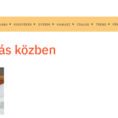
BABA
KISGYEREK
GYEREK
KAMASZ
CSALÁD
TREND
PÉ
ás közben