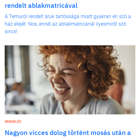
rendelt ablakmatricával
A Temuról rendelt áruk tartóssága miatt gyakran éri szó a
ház elejét. Nos, ennél az ablakmatricánál ilyesmiről szó
sincs!
RENDELÉS
Nagyon vicces dolog történt mosás után a