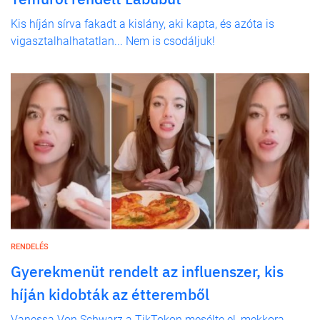
Kis híján sírva fakadt a kislány, aki kapta, és azóta is
vigasztalhalhatatlan... Nem is csodáljuk!
RENDELÉS
Gyerekmenüt rendelt az influenszer, kis
híján kidobták az étteremből
Vanessa Von Schwarz a TikTokon mesélte el, mekkora