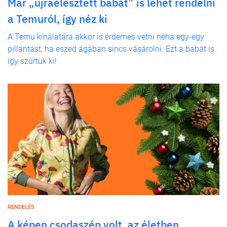
Már „újraélesztett babát” is lehet rendelni
a Temuról, így néz ki
A Temu kínálatára akkor is érdemes vetni néha egy-egy
pillantást, ha eszed ágában sincs vásárolni. Ezt a babát is
így szúrtuk ki!
RENDELÉS
A képen csodaszép volt, az életben