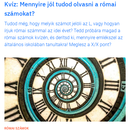
Kvíz: Mennyire jól tudod olvasni a római
számokat?
Tudod még, hogy melyik számot jelöli az L, vagy hogyan
írjuk római számmal az idei évet? Tedd próbára magad a
római számok kvízén, és derítsd ki, mennyire emlékszel az
általános iskolában tanultakra! Meglesz a X/X pont?
RÓMAI SZÁMOK