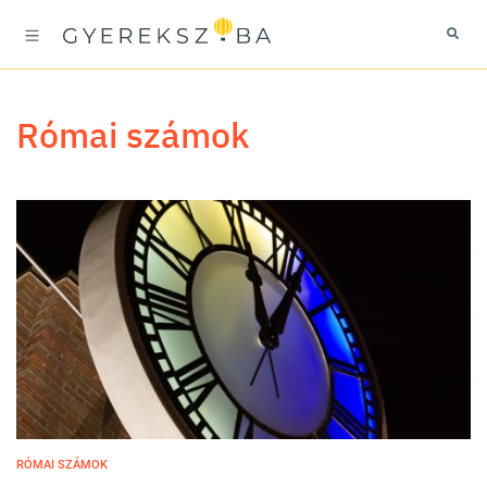
római számok
RÓMAI SZÁMOK