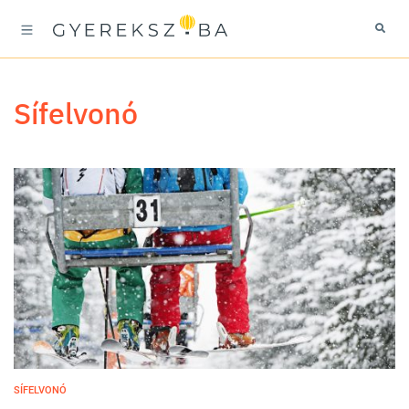
sífelvonó
SÍFELVONÓ