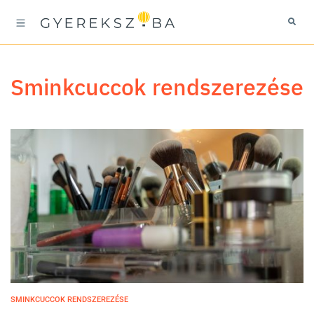
sminkcuccok rendszerezése
SMINKCUCCOK RENDSZEREZÉSE