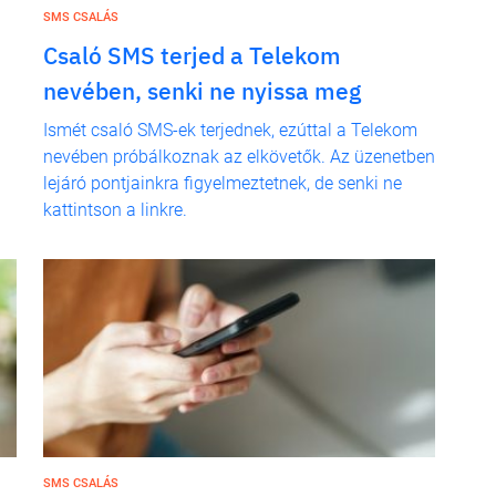
SMS CSALÁS
Csaló SMS terjed a Telekom
nevében, senki ne nyissa meg
Ismét csaló SMS-ek terjednek, ezúttal a Telekom
nevében próbálkoznak az elkövetők. Az üzenetben
lejáró pontjainkra figyelmeztetnek, de senki ne
kattintson a linkre.
SMS CSALÁS