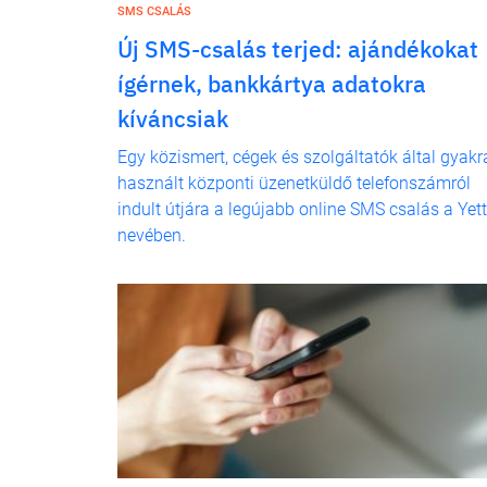
SMS CSALÁS
Új SMS-csalás terjed: ajándékokat
ígérnek, bankkártya adatokra
kíváncsiak
Egy közismert, cégek és szolgáltatók által gyakr
használt központi üzenetküldő telefonszámról
indult útjára a legújabb online SMS csalás a Yett
nevében.