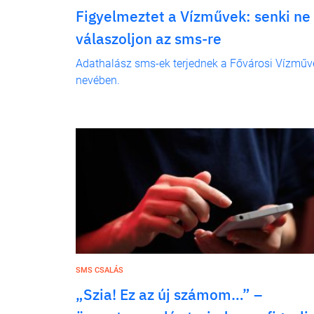
Figyelmeztet a Vízművek: senki ne
válaszoljon az sms-re
Adathalász sms-ek terjednek a Fővárosi Vízműv
nevében.
SMS CSALÁS
„Szia! Ez az új számom…” –