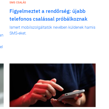
SMS CSALÁS
Figyelmeztet a rendőrség: újabb
telefonos csalással próbálkoznak
Ismert mobilszolgáltatók nevében küldenek hamis
SMS-eket.
an
el