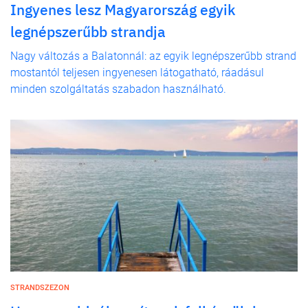
Ingyenes lesz Magyarország egyik
legnépszerűbb strandja
Nagy változás a Balatonnál: az egyik legnépszerűbb strand
mostantól teljesen ingyenesen látogatható, ráadásul
minden szolgáltatás szabadon használható.
STRANDSZEZON