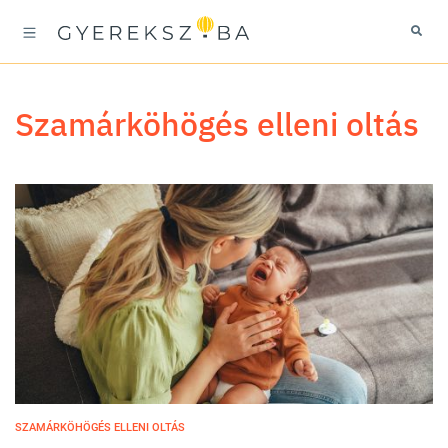
szamárköhögés elleni oltás
SZAMÁRKÖHÖGÉS ELLENI OLTÁS