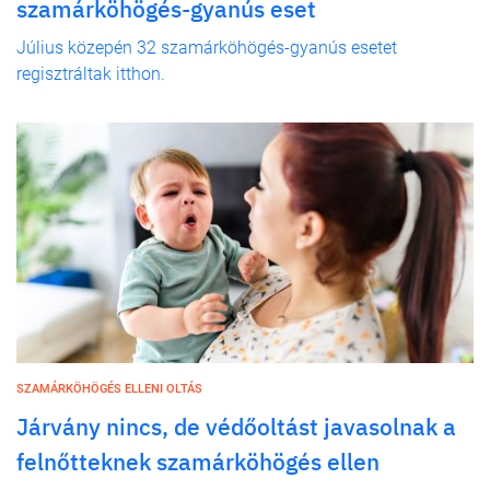
szamárköhögés-gyanús eset
Július közepén 32 szamárköhögés-gyanús esetet
regisztráltak itthon.
SZAMÁRKÖHÖGÉS ELLENI OLTÁS
Járvány nincs, de védőoltást javasolnak a
felnőtteknek szamárköhögés ellen