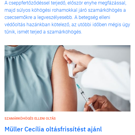
A cseppfertőződéssel terjedő, először enyhe megfázással,
majd súlyos köhögési rohamokkal járó szamárköhögés a
csecsemőkre a legveszélyesebb. A betegség elleni
védőoltás hazánkban kötelező, az utóbbi időben mégis úgy
tűnik, ismét terjed a szamárköhögés.
SZAMÁRKÖHÖGÉS ELLENI OLTÁS
Müller Cecília oltásfrissítést ajánl