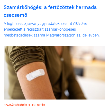
Szamárköhögés: a fertőzöttek harmada
csecsemő
A legfrissebb járványügyi adatok szerint i1090-re
emelkedett a regisztrált szamárköhögéses
megbetegedések száma Magyarországon az idei évben.
SZAMÁRKÖHÖGÉS ELLENI OLTÁS