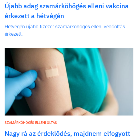
Újabb adag szamárköhögés elleni vakcina
érkezett a hétvégén
Hétvégén újabb tízezer szamárköhögés elleni védőoltás
érkezett.
SZAMÁRKÖHÖGÉS ELLENI OLTÁS
Nagy rá az érdeklődés, majdnem elfogyott