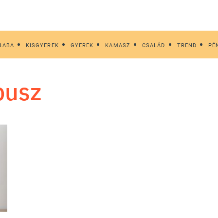
BABA
KISGYEREK
GYEREK
KAMASZ
CSALÁD
TREND
PÉ
busz