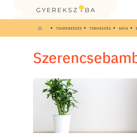
TEHERBEESÉS
TERHESSÉG
ANYA
szerencsebam