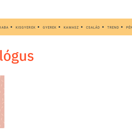
BABA
KISGYEREK
GYEREK
KAMASZ
CSALÁD
TREND
PÉ
ológus