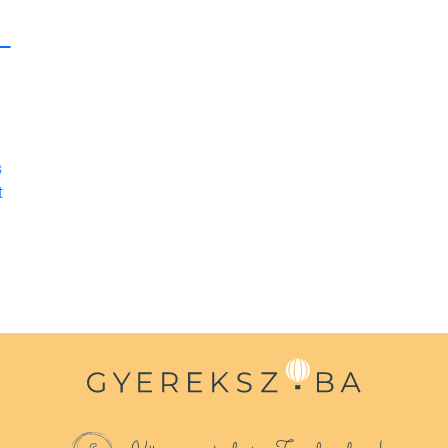
 –
s
t