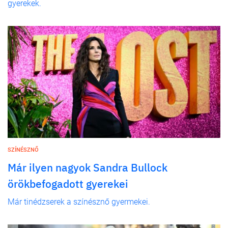
gyerekek.
SZÍNÉSZNŐ
Már ilyen nagyok Sandra Bullock
örökbefogadott gyerekei
Már tinédzserek a színésznő gyermekei.