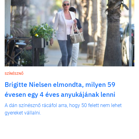
SZÍNÉSZNŐ
Brigitte Nielsen elmondta, milyen 59
évesen egy 4 éves anyukájának lenni
A dán színésznő rácáfol arra, hogy 50 felett nem lehet
gyereket vállalni.