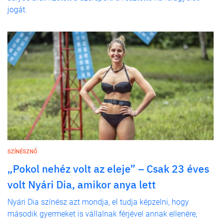
jogát.
SZÍNÉSZNŐ
„Pokol nehéz volt az eleje” – Csak 23 éves
volt Nyári Dia, amikor anya lett
Nyári Dia színész azt mondja, el tudja képzelni, hogy
második gyermeket is vállalnak férjével annak ellenére,