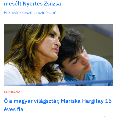
mesélt Nyertes Zsuzsa
Esküvőre készül a színésznő.
SZÍNÉSZNŐ
Ő a magyar világsztár, Mariska Hargitay 16
éves fia