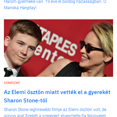
Három gyermeke van. 19 éve él boldog házasságban. Ő
Mariska Hargitay!
SZÍNÉSZNŐ
Az Elemi ösztön miatt vették el a gyerekét
Sharon Stone-tól
Sharon Stone leghíresebb filmje az Elemi ösztön volt, de
súlyos árat fizetett a szerepért: elvesztette fia felügyeleti