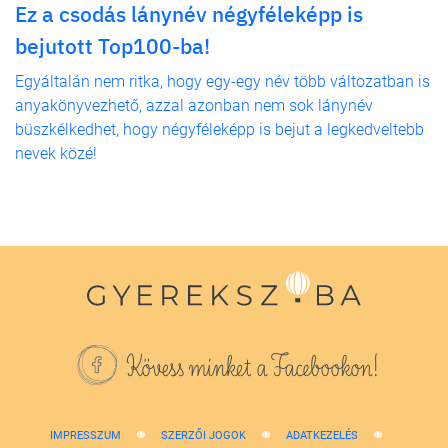
Ez a csodás lánynév négyféleképp is
bejutott Top100-ba!
Egyáltalán nem ritka, hogy egy-egy név több változatban is
anyakönyvezhető, azzal azonban nem sok lánynév
büszkélkedhet, hogy négyféleképp is bejut a legkedveltebb
nevek közé!
Kövess minket a Facebookon!
IMPRESSZUM
SZERZŐI JOGOK
ADATKEZELÉS