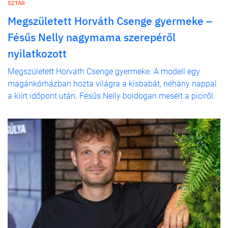
SZTÁR
Megszületett Horváth Csenge gyermeke –
Fésűs Nelly nagymama szerepéről
nyilatkozott
Megszületett Horváth Csenge gyermeke. A modell egy
magánkórházban hozta világra a kisbabát, néhány nappal
a kiírt időpont után. Fésűs Nelly boldogan mesélt a piciről.