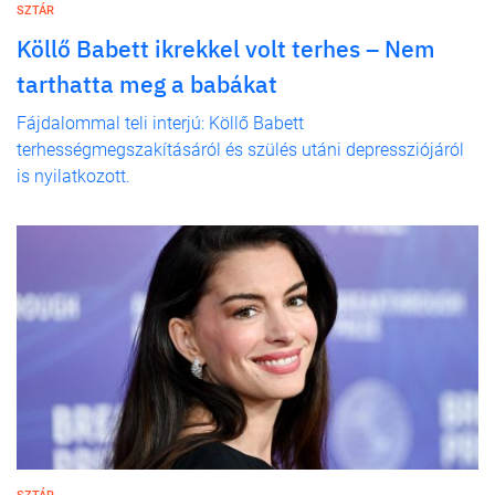
SZTÁR
Köllő Babett ikrekkel volt terhes – Nem
tarthatta meg a babákat
Fájdalommal teli interjú: Köllő Babett
terhességmegszakításáról és szülés utáni depressziójáról
is nyilatkozott.