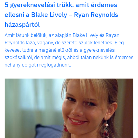
5 gyereknevelési trükk, amit érdemes
ellesni a Blake Lively – Ryan Reynolds
házaspártól
Amit látunk belőlük, az alapján Blake Lively és Rayan
Reynolds laza, vagány, de szerető szülők lehetnek. Elég
keveset tudni a magánéletükről és a gyereknevelési
szokásaikról, de amit mégis, abból talán nekünk is érdemes
néhány dolgot megfogadnunk.