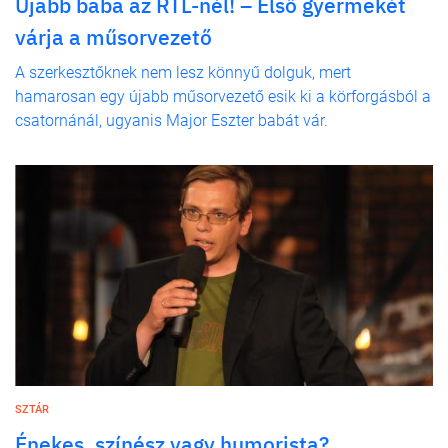
Újabb baba az RTL-nél! – Első gyermekét
várja a műsorvezető
A szerkesztőknek nem lesz könnyű dolguk, mert
hamarosan egy újabb műsorvezető esik ki a körforgásból a
csatornánál, ugyanis Major Eszter babát vár.
SZTÁR
Énekes, színész vagy humorista?