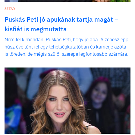
SZTÁR
Puskás Peti jó apukának tartja magát –
kisfiát is megmutatta
Nem fél kimondani Puskás Peti, hogy jó apa. A zenész épp
húsz éve tűnt fel egy tehetségkutatóban és karrierje azóta
is töretlen, de mégis szülői szerepe legfontosabb számára.