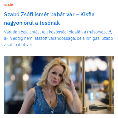
SZTÁR
Szabó Zsófi ismét babát vár – Kisfia
nagyon örül a tesónak
Váratlan bejelentést tett közösségi oldalán a műsorvezető,
akin eddig nem látszott várandóssága, de a hír igaz: Szabó
Zsófi babát vár.