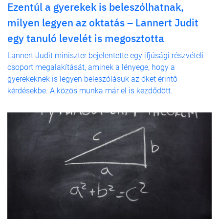
Ezentúl a gyerekek is beleszólhatnak,
milyen legyen az oktatás – Lannert Judit
egy tanuló levelét is megosztotta
Lannert Judit miniszter bejelentette egy ifjúsági részvételi
csoport megalakítását, aminek a lényege, hogy a
gyerekeknek is legyen beleszólásuk az őket érintő
kérdésekbe. A közös munka már el is kezdődött.