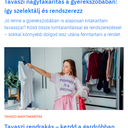
Tavaszi nagytakarítás a gyerekszobában:
így szelektálj és rendszerezz
Jó lenne a gyerekszobában is alaposan kitakarítani
tavasszal? Kösd össze lomtalanítással és rendszerezéssel
– sokkal könnyebb dolgod lesz utána fenntartani a rendet.
TAVASZI NAGYTAKARÍTÁS
Tavaszi rendrakás – kezdd a gardróbban