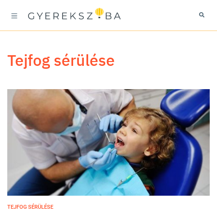
tejfog sérülése
TEJFOG SÉRÜLÉSE