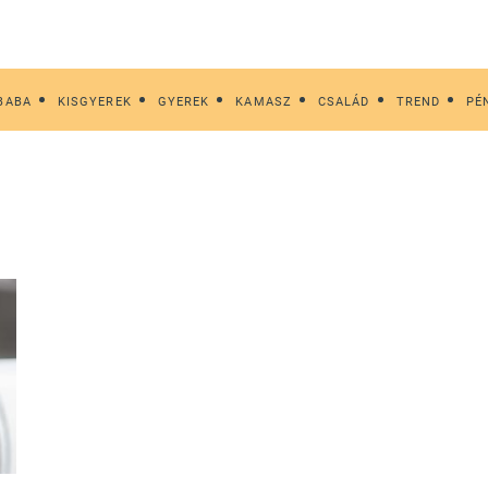
BABA
KISGYEREK
GYEREK
KAMASZ
CSALÁD
TREND
PÉ