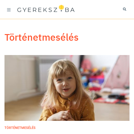
történetmesélés
TÖRTÉNETMESÉLÉS