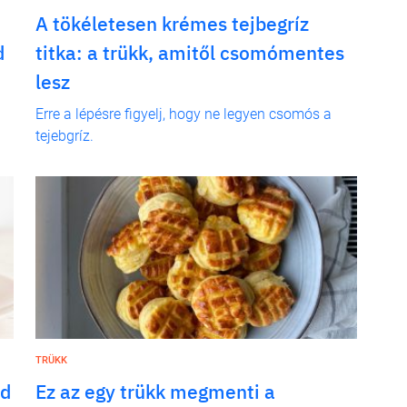
A tökéletesen krémes tejbegríz
d
titka: a trükk, amitől csomómentes
lesz
Erre a lépésre figyelj, hogy ne legyen csomós a
tejebgríz.
TRÜKK
ad
Ez az egy trükk megmenti a