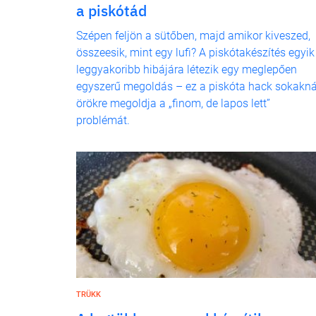
a piskótád
Szépen feljön a sütőben, majd amikor kiveszed,
összeesik, mint egy lufi? A piskótakészítés egyik
leggyakoribb hibájára létezik egy meglepően
egyszerű megoldás – ez a piskóta hack sokakná
örökre megoldja a „finom, de lapos lett”
problémát.
TRÜKK