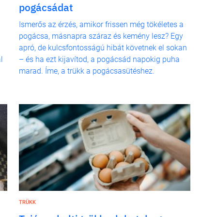
pogácsádat
Ismerős az érzés, amikor frissen még tökéletes a
pogácsa, másnapra száraz és kemény lesz? Egy
apró, de kulcsfontosságú hibát követnek el sokan
l
– és ha ezt kijavítod, a pogácsád napokig puha
marad. Íme, a trükk a pogácsasütéshez.
TRÜKK