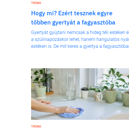
TRÜKK
Hogy mi? Ezért tesznek egyre
többen gyertyát a fagyasztóba
Gyertyát gyújtani nemcsak a hideg téli estéken é
a szülinapozáskor lehet, hanem hangulatos nyár
estéken is. De mit keres a gyertya a fagyasztóba
TRÜKK