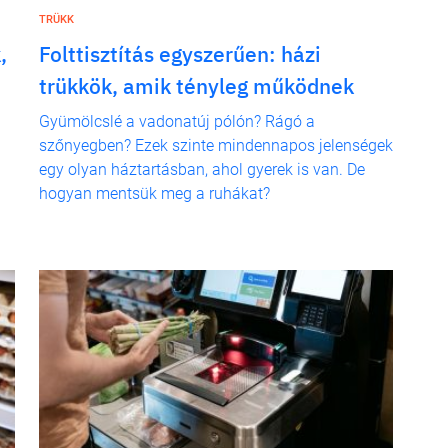
TRÜKK
,
Folttisztítás egyszerűen: házi
trükkök, amik tényleg működnek
Gyümölcslé a vadonatúj pólón? Rágó a
szőnyegben? Ezek szinte mindennapos jelenségek
egy olyan háztartásban, ahol gyerek is van. De
hogyan mentsük meg a ruhákat?