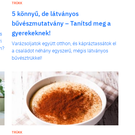
TRÜKK
5 könnyű, de látványos
bűvészmutatvány – Tanítsd meg a
gyerekeknek!
s
i
Varázsoljatok együtt otthon, és kápráztassátok el
n?
a családot néhány egyszerű, mégis látványos
bűvésztrükkel!
TRÜKK