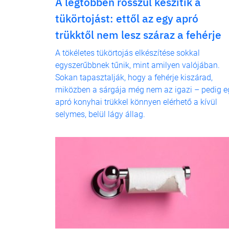
A legtöbben rosszul készítik a
tükörtojást: ettől az egy apró
trükktől nem lesz száraz a fehérje
A tökéletes tükörtojás elkészítése sokkal
egyszerűbbnek tűnik, mint amilyen valójában.
Sokan tapasztalják, hogy a fehérje kiszárad,
miközben a sárgája még nem az igazi – pedig e
apró konyhai trükkel könnyen elérhető a kívül
selymes, belül lágy állag.