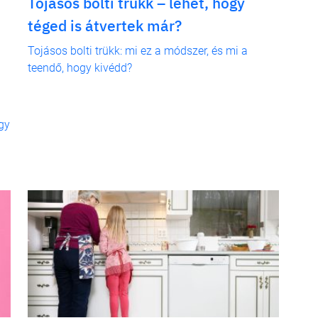
Tojásos bolti trükk – lehet, hogy
téged is átvertek már?
Tojásos bolti trükk: mi ez a módszer, és mi a
teendő, hogy kivédd?
gy