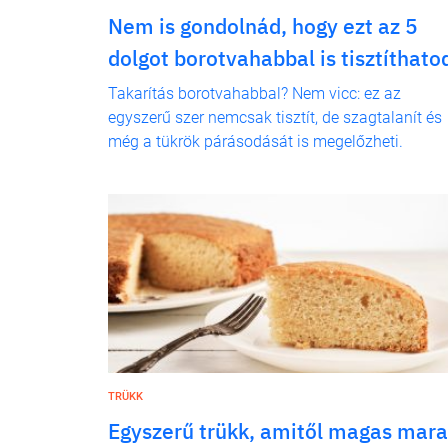
Nem is gondolnád, hogy ezt az 5
dolgot borotvahabbal is tisztíthato
Takarítás borotvahabbal? Nem vicc: ez az
egyszerű szer nemcsak tisztít, de szagtalanít és
még a tükrök párásodását is megelőzheti.
TRÜKK
Egyszerű trükk, amitől magas mar