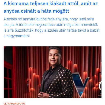
A kismama teljesen kiakadt attól, amit az
anyósa csinált a háta mögött
A terhes nő annyira dühös férje anyjára, hogy látni sem
akarja. A története megosztása után még a kommentelők
is arra buzdították, hogy a szülés után tartsa távol a babát
a nagymamától.
ULTRAHANGFOTÓ