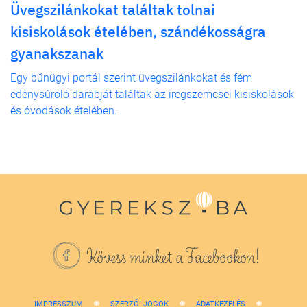
Üvegszilánkokat találtak tolnai
kisiskolások ételében, szándékosságra
gyanakszanak
Egy bűnügyi portál szerint üvegszilánkokat és fém
edénysúroló darabját találtak az iregszemcsei kisiskolások
és óvodások ételében.
Kövess minket a Facebookon!
IMPRESSZUM
SZERZŐI JOGOK
ADATKEZELÉS