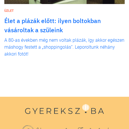
ÜZLET
Élet a plázák előtt: ilyen boltokban
vásároltak a szüleink
A 80-as években még nem voltak plázák, így akkor egészen
máshogy festett a „shoppingolás”. Leporoltunk néhány
akkori fotót!