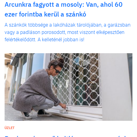
Arcunkra fagyott a mosoly: Van, ahol 60
ezer forintba kerül a szánkó
A szánkók többsége a lakóházak tárolójában, a garázsban
vagy a padláson porosodott, most viszont elképesztően
felértékelődött. A kelleténél jobban is!
ÜZLET