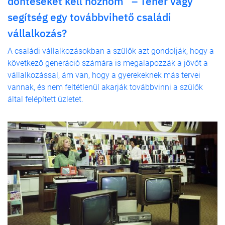
döntéseket kell hoznom” – Teher vagy
segítség egy továbbvihető családi
vállalkozás?
A családi vállalkozásokban a szülők azt gondolják, hogy a
következő generáció számára is megalapozzák a jövőt a
vállalkozással, ám van, hogy a gyerekeknek más tervei
vannak, és nem feltétlenül akarják továbbvinni a szülők
által felépített üzletet.