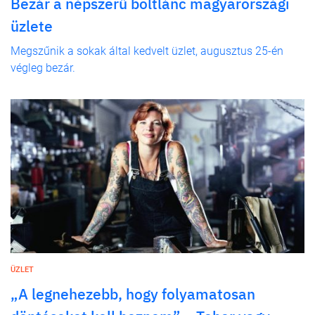
Bezár a népszerű boltlánc magyarországi
üzlete
Megszűnik a sokak által kedvelt üzlet, augusztus 25-én
végleg bezár.
ÜZLET
„A legnehezebb, hogy folyamatosan