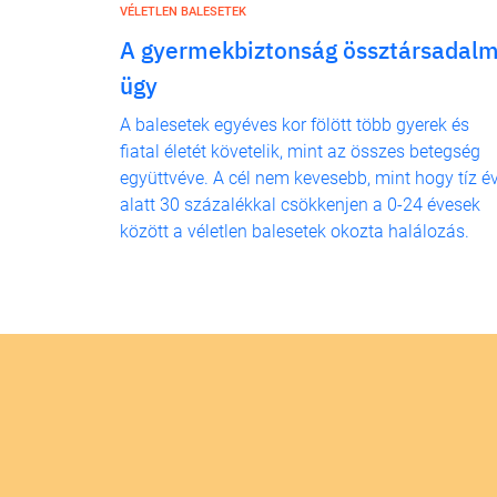
VÉLETLEN BALESETEK
A gyermekbiztonság össztársadalm
ügy
A balesetek egyéves kor fölött több gyerek és
fiatal életét követelik, mint az összes betegség
együttvéve. A cél nem kevesebb, mint hogy tíz é
alatt 30 százalékkal csökkenjen a 0-24 évesek
között a véletlen balesetek okozta halálozás.