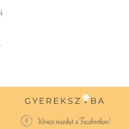
i
v
Kövess minket a Facebookon!