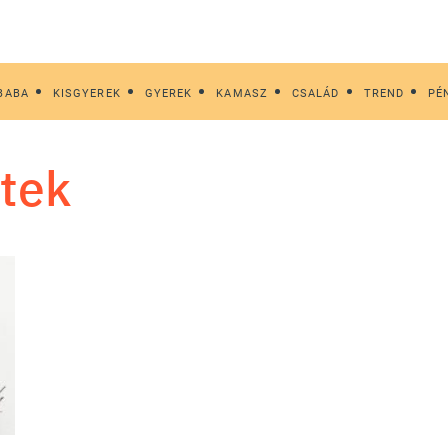
BABA
KISGYEREK
GYEREK
KAMASZ
CSALÁD
TREND
PÉ
etek