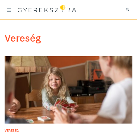
vereség
VERESÉG