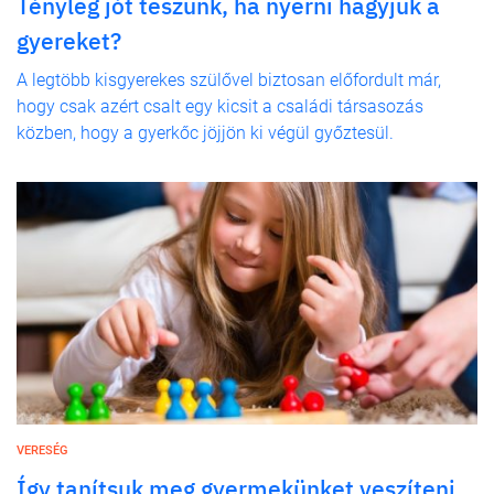
Tényleg jót teszünk, ha nyerni hagyjuk a
gyereket?
A legtöbb kisgyerekes szülővel biztosan előfordult már,
hogy csak azért csalt egy kicsit a családi társasozás
közben, hogy a gyerkőc jöjjön ki végül győztesül.
VERESÉG
Így tanítsuk meg gyermekünket veszíteni