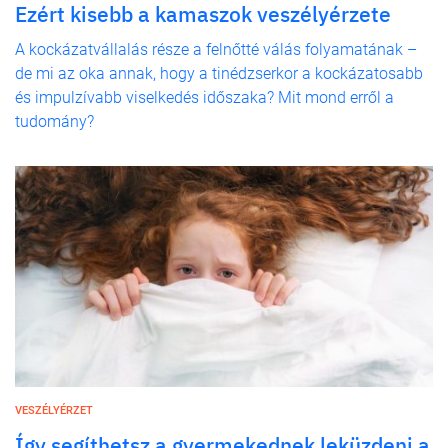
Ezért kisebb a kamaszok veszélyérzete
A kockázatvállalás része a felnőtté válás folyamatának –
de mi az oka annak, hogy a tinédzserkor a kockázatosabb
és impulzívabb viselkedés időszaka? Mit mond erről a
tudomány?
VESZÉLYÉRZET
Így segíthetsz a gyermekednek leküzdeni a